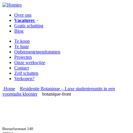
Over ons
1
Vacatures
Gratis schatting
Blog
Te koop
Te huur
Opbrengsteigendommen
Projecten
Onze werkwijze
Contact
Zelf schatten
Verkopen?
Home
Residentie Botanique – Luxe studentenunits in een
voormalig klooster
botanique-front
Brusselsestraat 140