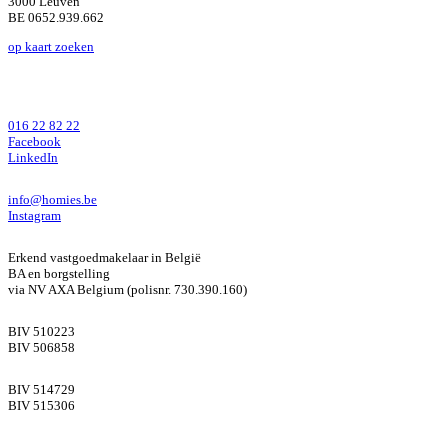
3000 Leuven
BE 0652.939.662
op kaart zoeken
016 22 82 22
Facebook
LinkedIn
info@homies.be
Instagram
Erkend vastgoedmakelaar in België
BA en borgstelling
via NV AXA Belgium (polisnr. 730.390.160)
BIV 510223
BIV 506858
BIV 514729
BIV 515306